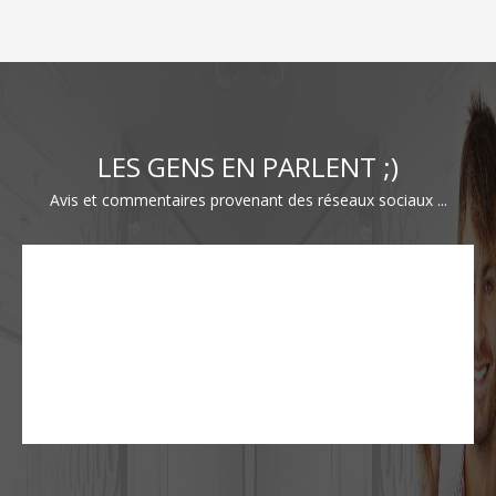
LES GENS EN PARLENT ;)
Avis et commentaires provenant des réseaux sociaux ...
Des
chats
et
du
sans
gluten?
Je
sens
que
chez
je
vais
venir
écrire
vous